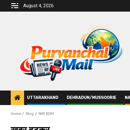
Skip
August 4, 2026
to
content
UTTARAKHAND
DEHRADUN/MUSSOORIE
NA
Home
Blog
खबर हटकर
खबर हटकर