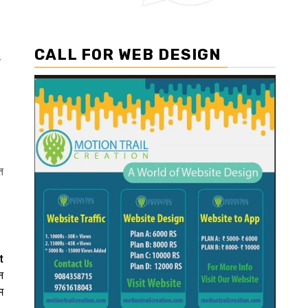
CALL FOR WEB DESIGN
े
त
t
न
म