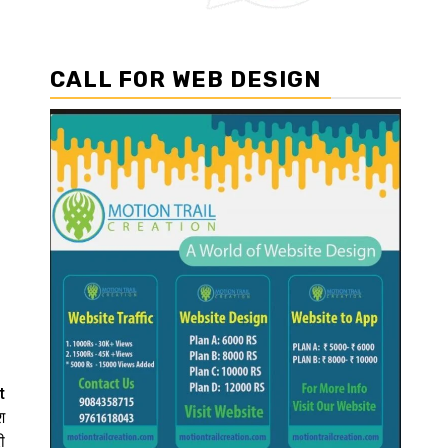
CALL FOR WEB DESIGN
t
श
ी