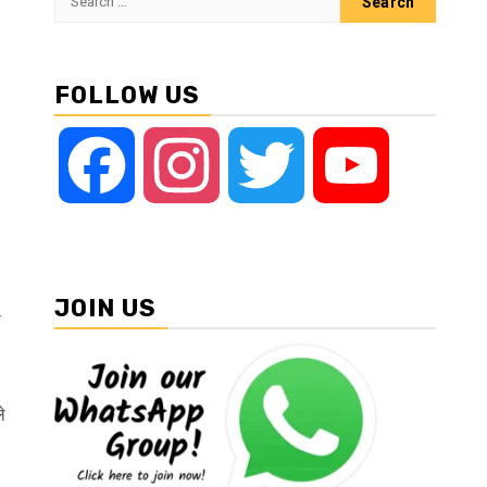
for:
FOLLOW US
Facebook
Instagram
Twitter
YouTube
JOIN US
ा
े