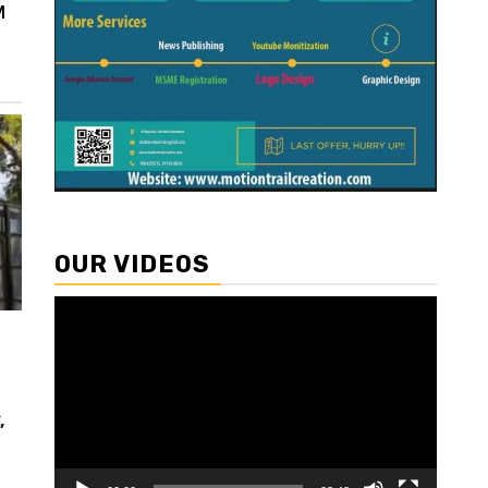
M
OUR VIDEOS
Video
Player
,