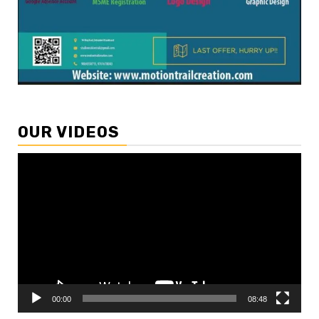
OUR VIDEOS
Video
Player
00:00
08:48