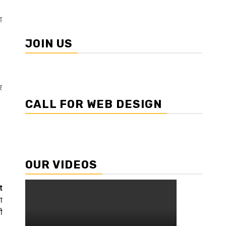
ण
JOIN US
र
CALL FOR WEB DESIGN
OUR VIDEOS
t
ा
ी