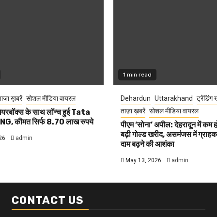
1 min read
ाज़ा ख़बरें
सोशल मीडिया वायरल
Dehardun
Uttarakhand
ट्रेंडिंग 
ताज़ा ख़बरें
सोशल मीडिया वायरल
यरबॉक्स के साथ लॉन्च हुई Tata
G, कीमत सिर्फ 8.70 लाख रुपये
पीएम ‘सोना’ अपील: देहरादून में कम 
बढ़ी गोल्ड खरीद, असमंजस में ग्राहक, 
26
admin
दाम बढ़ने की आशंका
May 13, 2026
admin
CONTACT US