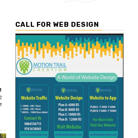
CALL FOR WEB DESIGN
t
ए
श