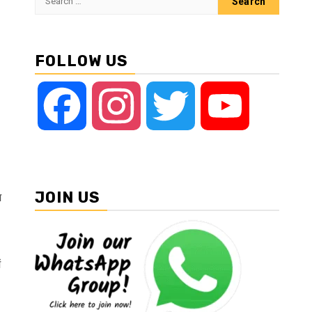
for:
FOLLOW US
Facebook
Instagram
Twitter
YouTube
JOIN US
म
ं