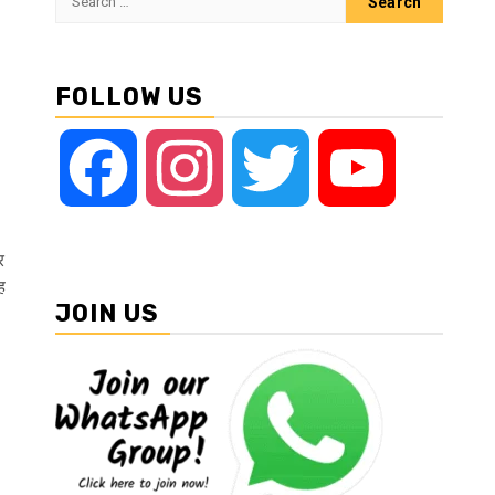
for:
FOLLOW US
Facebook
Instagram
Twitter
YouTube
र
ह
JOIN US