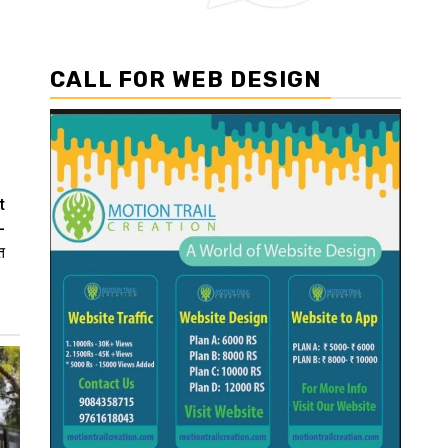
CALL FOR WEB DESIGN
t
-
त