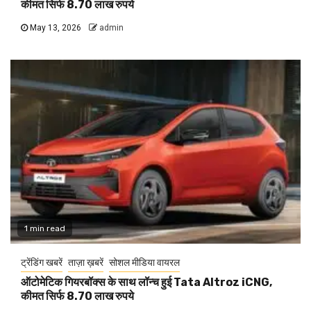
कीमत सिर्फ 8.70 लाख रुपये
May 13, 2026
admin
1 min read
ट्रेंडिंग खबरें
ताज़ा ख़बरें
सोशल मीडिया वायरल
ऑटोमेटिक गियरबॉक्स के साथ लॉन्च हुई Tata Altroz iCNG,
कीमत सिर्फ 8.70 लाख रुपये