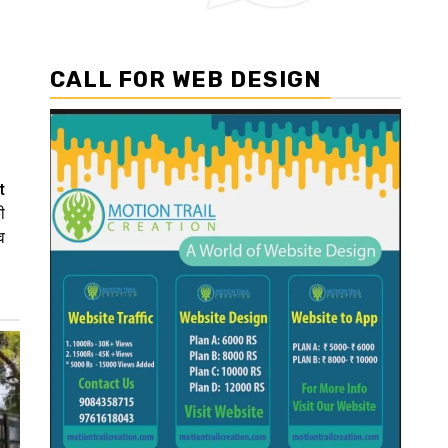
CALL FOR WEB DESIGN
t
ी
व