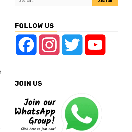
for:
FOLLOW US
Facebook
Instagram
Twitter
YouTube
ा
JOIN US
ा