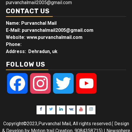
purvanchalmail2005@gmail.com
CONTACT US
Name: Purvanchal Mail
E-Mail:
purvanchalmail2005@gmail.com
Website: www.purvanchalmail.com
Phone:
Address: Dehradun, uk
FOLLOW US
Facebook
Instagram
Twitter
YouTube
Facebook
Twitter
Linkedin
VK
Youtube
Instagram
Copyright©2023,Purvanchal Mail, All rights reserved.( Design
& Develop by Motion trail Creation, 9084358715)
|
Newsphere