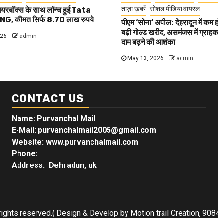
ताज़ा ख़बरें
सोशल मीडिया वायरल
यरबॉक्स के साथ लॉन्च हुई Tata
G, कीमत सिर्फ 8.70 लाख रुपये
पीएम ‘सोना’ अपील: देहरादून में कम 
बढ़ी गोल्ड खरीद, असमंजस में ग्राहक, 
026
admin
दाम बढ़ने की आशंका
May 13, 2026
admin
CONTACT US
Name: Purvanchal Mail
E-Mail:
purvanchalmail2005@gmail.com
Website: www.purvanchalmail.com
Phone:
Address: Dehradun, uk
rights reserved.( Design & Develop by Motion trail Creation, 9