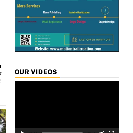
t
OUR VIDEOS
व
!
Video
Player