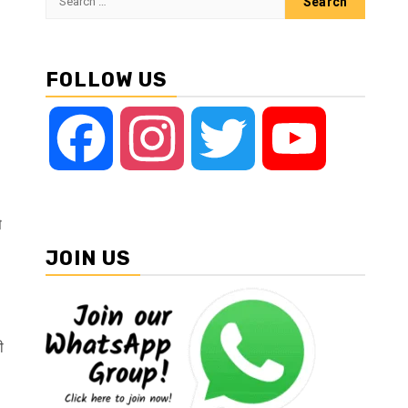
for:
FOLLOW US
Facebook
Instagram
Twitter
YouTube
े
JOIN US
ी