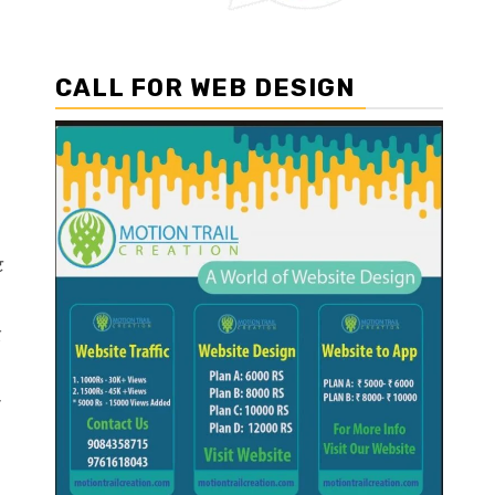
CALL FOR WEB DESIGN
ट
र
ी