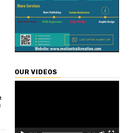
OUR VIDEOS
Video
Player
t
।