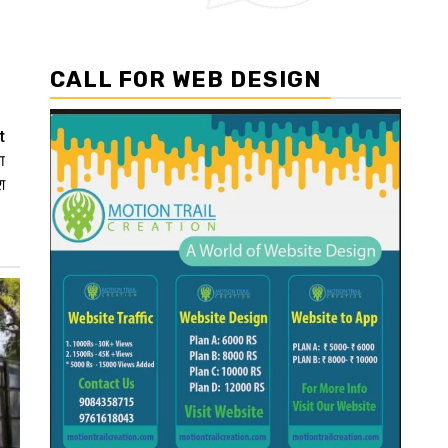
CALL FOR WEB DESIGN
t
ा
श