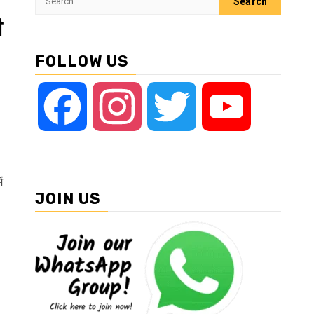
for:
ी
FOLLOW US
Facebook
Instagram
Twitter
YouTube
ं
JOIN US