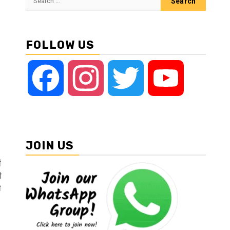
for:
FOLLOW US
Facebook
Instagram
Twitter
YouTube
JOIN US
ं
ी
ी