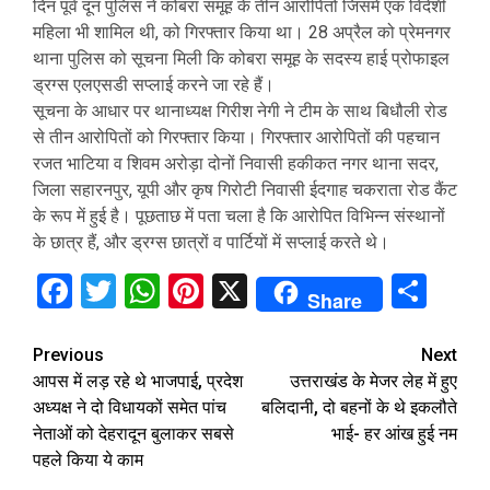
दिन पूर्व दून पुलिस ने कोबरा समूह के तीन आरोपितों जिसमें एक विदेशी
महिला भी शामिल थी, को गिरफ्तार किया था। 28 अप्रैल को प्रेमनगर
थाना पुलिस को सूचना मिली कि कोबरा समूह के सदस्य हाई प्रोफाइल
ड्रग्स एलएसडी सप्लाई करने जा रहे हैं।
सूचना के आधार पर थानाध्यक्ष गिरीश नेगी ने टीम के साथ बिधौली रोड
से तीन आरोपितों को गिरफ्तार किया। गिरफ्तार आरोपितों की पहचान
रजत भाटिया व शिवम अरोड़ा दोनों निवासी हकीकत नगर थाना सदर,
जिला सहारनपुर, यूपी और कृष गिरोटी निवासी ईदगाह चकराता रोड कैंट
के रूप में हुई है। पूछताछ में पता चला है कि आरोपित विभिन्न संस्थानों
के छात्र हैं, और ड्रग्स छात्रों व पार्टियों में सप्लाई करते थे।
Facebook
Twitter
WhatsApp
Pinterest
X
Sha
Share
Continue
Previous
Next
आपस में लड़ रहे थे भाजपाई, प्रदेश
उत्तराखंड के मेजर लेह में हुए
Reading
अध्यक्ष ने दो विधायकों समेत पांच
बलिदानी, दो बहनों के थे इकलौते
नेताओं को देहरादून बुलाकर सबसे
भाई- हर आंख हुई नम
पहले किया ये काम