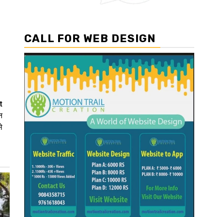
CALL FOR WEB DESIGN
t
न
े