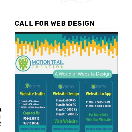
CALL FOR WEB DESIGN
।
t
ी
ट