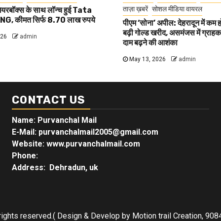
ताज़ा ख़बरें
सोशल मीडिया वायरल
यरबॉक्स के साथ लॉन्च हुई Tata
G, कीमत सिर्फ 8.70 लाख रुपये
पीएम ‘सोना’ अपील: देहरादून में कम 
बढ़ी गोल्ड खरीद, असमंजस में ग्राहक, 
026
admin
दाम बढ़ने की आशंका
May 13, 2026
admin
CONTACT US
Name: Purvanchal Mail
E-Mail:
purvanchalmail2005@gmail.com
Website: www.purvanchalmail.com
Phone:
Address: Dehradun, uk
rights reserved.( Design & Develop by Motion trail Creation, 9