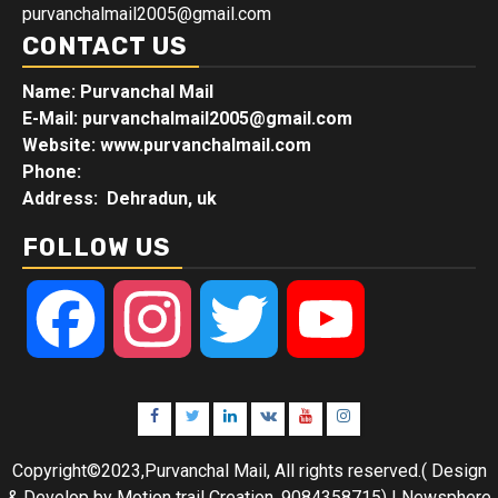
purvanchalmail2005@gmail.com
CONTACT US
Name: Purvanchal Mail
E-Mail:
purvanchalmail2005@gmail.com
Website: www.purvanchalmail.com
Phone:
Address: Dehradun, uk
FOLLOW US
Facebook
Instagram
Twitter
YouTube
Facebook
Twitter
Linkedin
VK
Youtube
Instagram
Copyright©2023,Purvanchal Mail, All rights reserved.( Design
& Develop by Motion trail Creation, 9084358715)
|
Newsphere