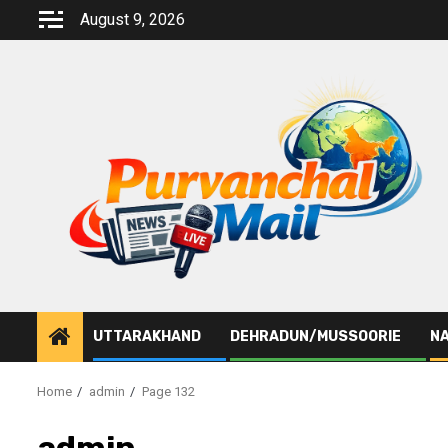
Skip
August 9, 2026
to
content
UTTARAKHAND
DEHRADUN/MUSSOORIE
NA
Home
admin
Page 132
admin