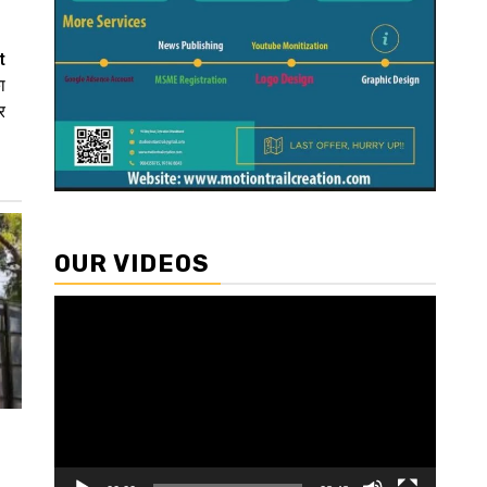
t
ा
र
OUR VIDEOS
Video
Player