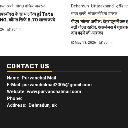
ाज़ा ख़बरें
सोशल मीडिया वायरल
Dehardun
Uttarakhand
ट्रेंडिंग 
ताज़ा ख़बरें
सोशल मीडिया वायरल
यरबॉक्स के साथ लॉन्च हुई Tata
G, कीमत सिर्फ 8.70 लाख रुपये
पीएम ‘सोना’ अपील: देहरादून में कम 
बढ़ी गोल्ड खरीद, असमंजस में ग्राहक, 
026
admin
दाम बढ़ने की आशंका
May 13, 2026
admin
CONTACT US
Name: Purvanchal Mail
E-Mail:
purvanchalmail2005@gmail.com
Website: www.purvanchalmail.com
Phone:
Address: Dehradun, uk