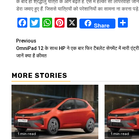
के बाद ही श्रद्धालु यात्रा के आगे बढ़ते हैं. ऐसे में हल्की सी लापरवाही
डेरा जमाए हुए हैं. जिससे यात्रियों को परेशानियों का सामना ना करना पड़े
Facebook
Twitter
WhatsApp
Pinterest
X
Sh
Share
Continue
Previous
OmniPad 12 के साथ HP ने एक बार फिर टैबलेट सेगमेंट में मारी एंट्री
Reading
जानें क्या है कीमत
MORE STORIES
1 min read
1 min read