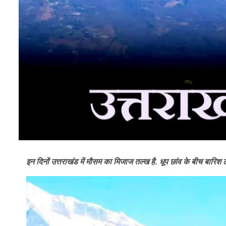
इन दिनों उत्तराखंड में मौसम का मिजाज तल्ख है. धूप छांव के बीच बारिश ल