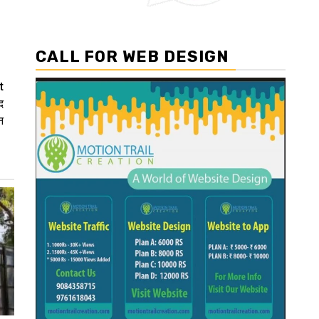
CALL FOR WEB DESIGN
t
द
न