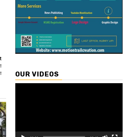
t
ा
OUR VIDEOS
ा
Video
Player